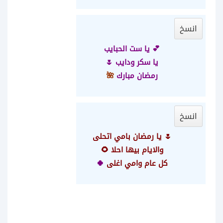
انسخ
💕 يا ست الحبايب
يا سكر ودايب 🌷
رمضان مبارك
🌺
انسخ
🌷 يا رمضان بامي اتحلى
والايام بيها احلا 🌻
كل عام وامي اغلى
🍀