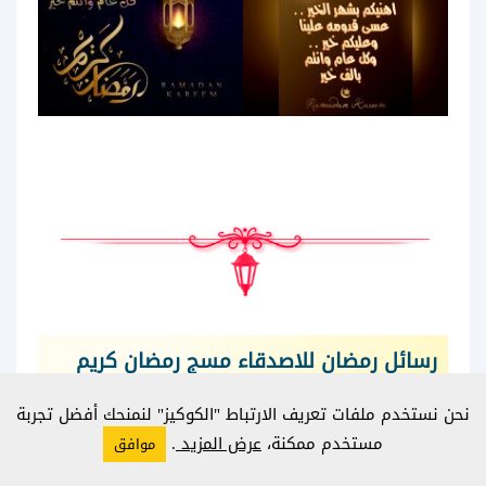
رسائل رمضان للاصدقاء مسج رمضان كريم
Ramadan SmS
نحن نستخدم ملفات تعريف الارتباط "الكوكيز" لنمنحك أفضل تجربة
مستخدم ممكنة،
عرض المزيد
.
موافق
رسائل رمضان كريم – رسائل رمضان قصيره في
أول أيام رمضان