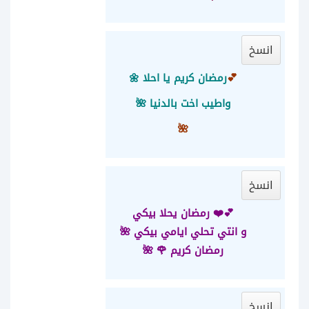
انسخ
💕
رمضان كريم يا احلا 🌼
واطيب اخت بالدنيا 🌺
🌺
انسخ
💕
❤️ رمضان يحلا بيكي
و انتي تحلي ايامي بيكي 🌺
رمضان كريم 🌹
🌺
انسخ