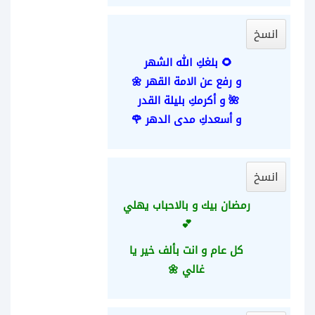
انسخ
🌻 بلغكِ الله الشهر
و رفع عن الامة القهر 🌼
🌺 و أكرمكِ بليلة القدر
و أسعدكِ مدى الدهر 🌹
انسخ
رمضان بيك و بالاحباب يهلي
💕
كل عام و انت بألف خير يا
غالي 🌼