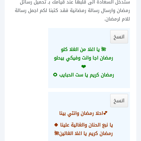
ستدخل السعادة الى قلبها عند قيامك بـ تحميل رسائل
رمضان وارسال رسالة رمضانية فقد كتبنا لكم اجمل رسالة
للام لرمضان.
انسخ
🌺 يا اغلا من الغلا كلو
رمضان اجا وانت وفيكي بيحلو
❤️
رمضان كريم يا ست الحبايب 🌻
انسخ
💕احلا رمضان وانتي بينا
يا نبع الحنان
والغالية علينا 🍀
رمضان كريم يا اغلا الغالين🌺