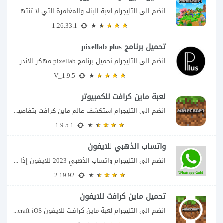
انضم الى التليجرام لعبة البناء والمغامرة التي لا تنتهي Minecraft إذا كنت تبحث عن...
1.26.33.1
تحميل برنامج pixellab plus
انضم الى التليجرام تحميل برنامج pixellab مهكر للاندرويد يعتبر تطبيق بيكسلاب من اشهر تطبيقات...
V_1.9.5
لعبة ماين كرافت للكمبيوتر
انضم الى التليجرام استكشف عالم ماين كرافت بتفاصيل مذهلة 🌟 هل أنت مستعد لمغامرة...
1.9.5.1
واتساب الذهبي للايفون
انضم الى التليجرام واتساب الذهبي 2023 للايفون إذا كنت تبحث عن واتساب الذهبي للايفون...
2.19.92
تحميل ماين كرافت للايفون
انضم الى التليجرام لعبة ماين كرافت للايفون Minecraft iOS تُعد لعبة Minecraft واحدة من...