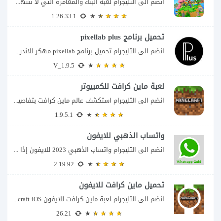
انضم الى التليجرام لعبة البناء والمغامرة التي لا تنتهي Minecraft إذا كنت تبحث عن...
1.26.33.1
تحميل برنامج pixellab plus
انضم الى التليجرام تحميل برنامج pixellab مهكر للاندرويد يعتبر تطبيق بيكسلاب من اشهر تطبيقات...
V_1.9.5
لعبة ماين كرافت للكمبيوتر
انضم الى التليجرام استكشف عالم ماين كرافت بتفاصيل مذهلة 🌟 هل أنت مستعد لمغامرة...
1.9.5.1
واتساب الذهبي للايفون
انضم الى التليجرام واتساب الذهبي 2023 للايفون إذا كنت تبحث عن واتساب الذهبي للايفون...
2.19.92
تحميل ماين كرافت للايفون
انضم الى التليجرام لعبة ماين كرافت للايفون Minecraft iOS تُعد لعبة Minecraft واحدة من...
26.21