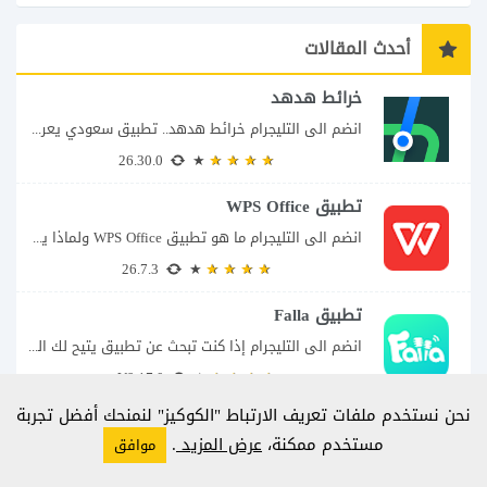
أحدث المقالات
خرائط هدهد
انضم الى التليجرام خرائط هدهد.. تطبيق سعودي يعرف تفاصيل الطريق قبل أن تبدأ رحلتك...
26.30.0
تطبيق WPS Office
انضم الى التليجرام ما هو تطبيق WPS Office ولماذا يمكن أن يغنيك عن عدة...
26.7.3
تطبيق Falla
انضم الى التليجرام إذا كنت تبحث عن تطبيق يتيح لك الدخول إلى غرف دردشة...
V9.17.0
نحن نستخدم ملفات تعريف الارتباط "الكوكيز" لنمنحك أفضل تجربة
تطبيق قطاف
مستخدم ممكنة،
عرض المزيد
.
موافق
انضم الى التليجرام يمنحك تطبيق قطاف طريقة سهلة لمتابعة نقاط المكافآت والاستفادة منها في...
1.25.0