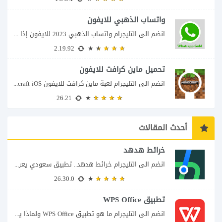
واتساب الذهبي للايفون
انضم الى التليجرام واتساب الذهبي 2023 للايفون إذا كنت تبحث عن واتساب الذهبي للايفون...
2.19.92
تحميل ماين كرافت للايفون
انضم الى التليجرام لعبة ماين كرافت للايفون Minecraft iOS تُعد لعبة Minecraft واحدة من...
26.21
أحدث المقالات
خرائط هدهد
انضم الى التليجرام خرائط هدهد.. تطبيق سعودي يعرف تفاصيل الطريق قبل أن تبدأ رحلتك...
26.30.0
تطبيق WPS Office
انضم الى التليجرام ما هو تطبيق WPS Office ولماذا يمكن أن يغنيك عن عدة...