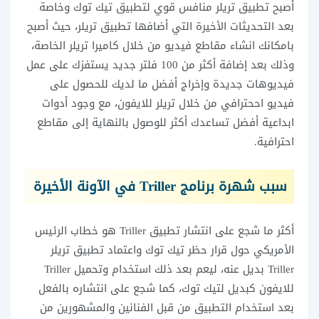
أصبح تطبيق تريلر منافس قوي لتطبيق تيك توك وخاصة
بعد التحديثات الأخيرة التي أضافها تطبيق تريلر، حيث أصبح
بامكانك انشاء مقاطع فيديو من خلال كاميرا تريلر الخاصة،
وذلك بعد إضافة أكثر من 100 فلتر جديد يستفزك على عمل
فيديوهات جديدة وإخراج أفضل ما لديك للحصول على
فيديو اححترافي من خلال تريلر للايفون، مع وجود أدوات
ابداعية أفضل تساعدك أكثر للوصول بالنهاية إلى مقاطع
احترافية.
سبب شهرة برنامج Triller في الآونة الأخيرة
أكثر ما شجع على انتشار تطبيق Triller هو خطاب الرئيس
الأمريكي حول قرار حظر تيك توك واعتماد تطبيق تريلر
Triller بديل عنه، ليعم بعد ذلك استخدام وتحميل Triller
للايفون كبديل لتيك توك، كما شجع على انتشاره بالفعل
بعد استخدام التطبيق من قبل الفنانين والمشهورين من