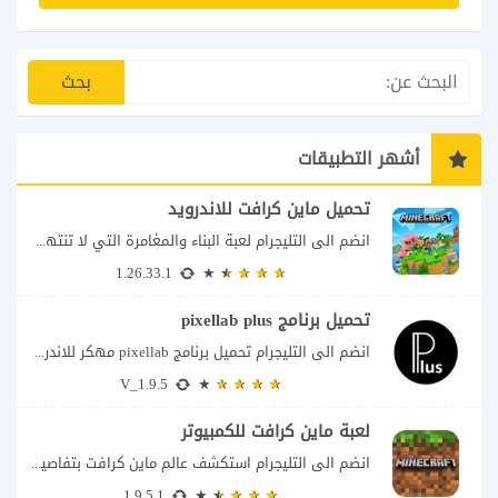
أشهر التطبيقات
تحميل ماين كرافت للاندرويد
انضم الى التليجرام لعبة البناء والمغامرة التي لا تنتهي Minecraft إذا كنت تبحث عن...
1.26.33.1
تحميل برنامج pixellab plus
انضم الى التليجرام تحميل برنامج pixellab مهكر للاندرويد يعتبر تطبيق بيكسلاب من اشهر تطبيقات...
V_1.9.5
لعبة ماين كرافت للكمبيوتر
انضم الى التليجرام استكشف عالم ماين كرافت بتفاصيل مذهلة 🌟 هل أنت مستعد لمغامرة...
1.9.5.1