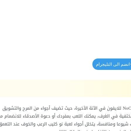
انضم الى التليجرام
الكثير من عشاق اللعب الجماعي المشوق انضم إلى لعبة NoClip للايفون في الآنة الأخيرة، حيث تضيف أجواء من المرح والتشويق
ختفية في الغرف، يمكنك اللعب بمفردك أو دعوة الأصدقاء للانضمام م
، تعتبر لعبة NoClip من أكثر الألعاب شيوعا ومنافسة، يتخلل أجواء لعبة نو كليب الرعب والخوف عند ال