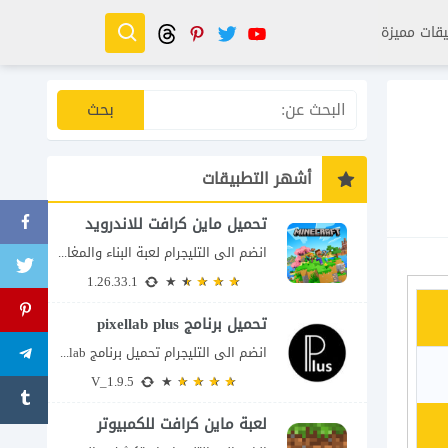
قات مميزة
أشهر التطبيقات
تحميل ماين كرافت للاندرويد
انضم الى التليجرام لعبة البناء والمغامرة التي لا تنتهي Minecraft إذا كنت تبحث عن...
1.26.33.1
تحميل برنامج pixellab plus
انضم الى التليجرام تحميل برنامج pixellab مهكر للاندرويد يعتبر تطبيق بيكسلاب من اشهر تطبيقات...
V_1.9.5
لعبة ماين كرافت للكمبيوتر