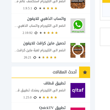
انضم الى التليجرام استكشف عالم ماين كرافت بتفاصيل مذهلة 🌟 هل أنت مستعد لمغامرة...
1.9.5.1
واتساب الذهبي للايفون
انضم الى التليجرام واتساب الذهبي 2023 للايفون إذا كنت تبحث عن واتساب الذهبي للايفون...
2.19.92
تحميل ماين كرافت للايفون
انضم الى التليجرام لعبة ماين كرافت للايفون Minecraft iOS تُعد لعبة Minecraft واحدة من...
26.21
أحدث المقالات
تطبيق قطاف
انضم الى التليجرام يمنحك تطبيق قطاف طريقة سهلة لمتابعة نقاط المكافآت والاستفادة منها في...
1.25.0
تطبيق QuickTV