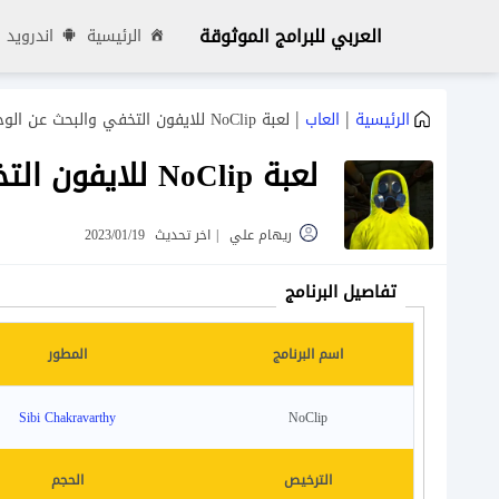
العربي للبرامج الموثوقة
الرئيسية
اندرويد
|
|
الرئيسية
العاب
لعبة NoClip للايفون التخفي والبحث عن الوحوش
لعبة NoClip للايفون التخفي والبحث عن الوحوش
ريهام علي
|
اخر تحديث
2023/01/19
تفاصيل البرنامج
اسم البرنامج
المطور
Sibi Chakravarthy
NoClip
الترخيص
الحجم