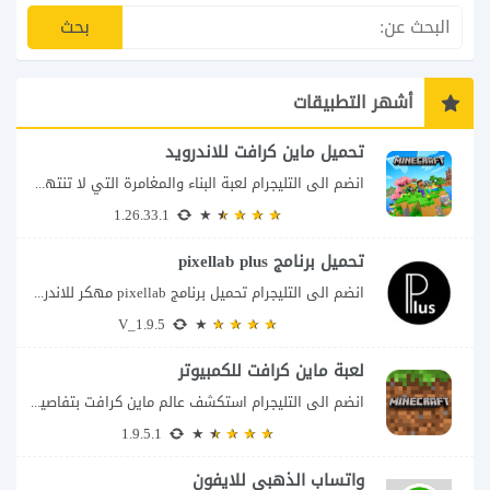
أشهر التطبيقات
تحميل ماين كرافت للاندرويد
انضم الى التليجرام لعبة البناء والمغامرة التي لا تنتهي Minecraft إذا كنت تبحث عن...
1.26.33.1
تحميل برنامج pixellab plus
انضم الى التليجرام تحميل برنامج pixellab مهكر للاندرويد يعتبر تطبيق بيكسلاب من اشهر تطبيقات...
V_1.9.5
لعبة ماين كرافت للكمبيوتر
انضم الى التليجرام استكشف عالم ماين كرافت بتفاصيل مذهلة 🌟 هل أنت مستعد لمغامرة...
1.9.5.1
واتساب الذهبي للايفون