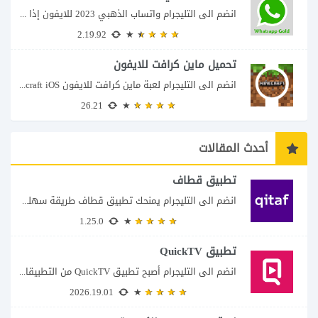
انضم الى التليجرام واتساب الذهبي 2023 للايفون إذا كنت تبحث عن واتساب الذهبي للايفون...
2.19.92
تحميل ماين كرافت للايفون
انضم الى التليجرام لعبة ماين كرافت للايفون Minecraft iOS تُعد لعبة Minecraft واحدة من...
26.21
أحدث المقالات
تطبيق قطاف
انضم الى التليجرام يمنحك تطبيق قطاف طريقة سهلة لمتابعة نقاط المكافآت والاستفادة منها في...
1.25.0
تطبيق QuickTV
انضم الى التليجرام أصبح تطبيق QuickTV من التطبيقات التي تستهدف محبي المسلسلات السريعة، إذ...
2026.19.01