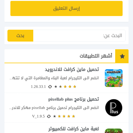
أشهر التطبيقات
تحميل ماين كرافت للاندرويد
انضم الى التليجرام لعبة البناء والمغامرة التي لا تنتهي Minecraft إذا كنت تبحث عن...
1.26.33.1
تحميل برنامج pixellab plus
انضم الى التليجرام تحميل برنامج pixellab مهكر للاندرويد يعتبر تطبيق بيكسلاب من اشهر تطبيقات...
V_1.9.5
لعبة ماين كرافت للكمبيوتر