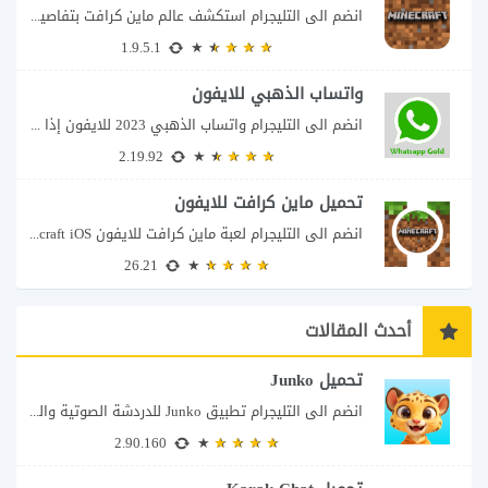
انضم الى التليجرام استكشف عالم ماين كرافت بتفاصيل مذهلة 🌟 هل أنت مستعد لمغامرة...
1.9.5.1
واتساب الذهبي للايفون
انضم الى التليجرام واتساب الذهبي 2023 للايفون إذا كنت تبحث عن واتساب الذهبي للايفون...
2.19.92
تحميل ماين كرافت للايفون
انضم الى التليجرام لعبة ماين كرافت للايفون Minecraft iOS تُعد لعبة Minecraft واحدة من...
26.21
أحدث المقالات
تحميل Junko
انضم الى التليجرام تطبيق Junko للدردشة الصوتية والتواصل بطريقة أكثر تفاعلاً يأتي تطبيق Junko...
2.90.160