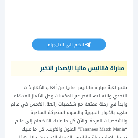
انضم الى التليجرام
مباراة فانانيس مانيا الإصدار الاخير
تعتبر لعبة مباراة فانانيس مانيا من ألعاب الألغاز ذات
التحدي والتسلية، انفجر عبر المكعبات وحل الألغاز المذهلة
وابدأ في رحلة ممتعة مع شخصيات رائعة، انغمس في عالم
مليء بالألوان الحيوية والرسوم المتحركة الساحرة
والشخصيات المرحة. والآن كل ما عليك الانضمام إلى عالم
“Fananees Match Mania” الملون والغريب. كل ما عليك
تحميل لعبة مباراة فانانيس الإصدار الاخير من خلال هذا