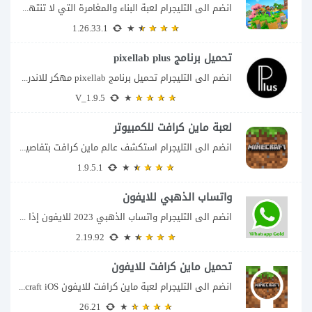
انضم الى التليجرام لعبة البناء والمغامرة التي لا تنتهي Minecraft إذا كنت تبحث عن...
1.26.33.1
تحميل برنامج pixellab plus
انضم الى التليجرام تحميل برنامج pixellab مهكر للاندرويد يعتبر تطبيق بيكسلاب من اشهر تطبيقات...
V_1.9.5
لعبة ماين كرافت للكمبيوتر
انضم الى التليجرام استكشف عالم ماين كرافت بتفاصيل مذهلة 🌟 هل أنت مستعد لمغامرة...
1.9.5.1
واتساب الذهبي للايفون
انضم الى التليجرام واتساب الذهبي 2023 للايفون إذا كنت تبحث عن واتساب الذهبي للايفون...
2.19.92
تحميل ماين كرافت للايفون
انضم الى التليجرام لعبة ماين كرافت للايفون Minecraft iOS تُعد لعبة Minecraft واحدة من...
26.21