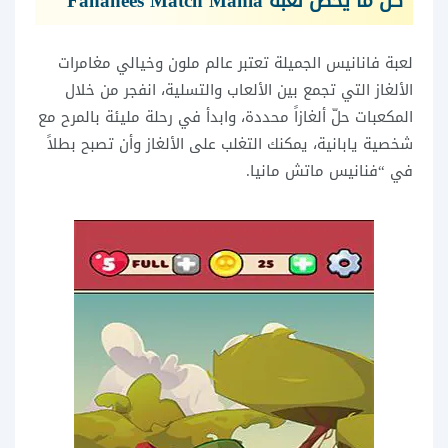
كل ما يخص لعبة Fananees Match Mania
لعبة فانانيس الجميلة تعتبر عالم ملون وخيالي مغامرات
الألغاز التي تجمع بين الألعاب والتسلية، انفجر من خلال
المكعبات حلّ ألغازاً محددة، وابدأ في رحلة مليئة بالمرح مع
شخصية يابانية، يمكنك التغلب على الألغاز وأن تصبح بطلاً
في “فنانيس ماتش مانيا.