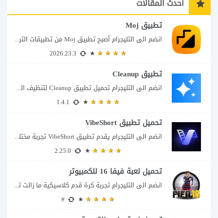
أحدث المقالات
تطبيق Moj
انضم الى التليجرام أصبح تطبيق Moj من تطبيقات الترفيه التي تجمع أكثر من تجربة...
2026.23.3
تطبيق Cleanup
انضم الى التليجرام تحميل تطبيق Cleanup لتنظيف الهاتف تتحول الصور المتشابهة ولقطات الشاشة ومقاطع...
1.4.1
تحميل تطبيق VibeShort
انضم الى التليجرام يقدم تطبيق VibeShort تجربة مختلفة لعشاق القصص القصيرة، فهو لا يعتمد...
2.25.0
تحميل لعبة فيفا 16 للكمبيوتر
انضم الى التليجرام تجربة كرة قدم كلاسيكية ما زالت تستحق اللعب تظل لعبة FIFA...
#