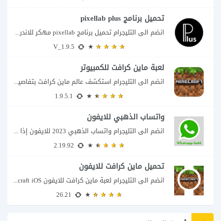
تحميل برنامج pixellab plus
انضم الى التليجرام تحميل برنامج pixellab مهكر للاندرويد يعتبر تطبيق بيكسلاب من اشهر تطبيقات...
V_1.9.5
لعبة ماين كرافت للكمبيوتر
انضم الى التليجرام استكشف عالم ماين كرافت بتفاصيل مذهلة 🌟 هل أنت مستعد لمغامرة...
1.9.5.1
واتساب الذهبي للايفون
انضم الى التليجرام واتساب الذهبي 2023 للايفون إذا كنت تبحث عن واتساب الذهبي للايفون...
2.19.92
تحميل ماين كرافت للايفون
انضم الى التليجرام لعبة ماين كرافت للايفون Minecraft iOS تُعد لعبة Minecraft واحدة من...
26.21