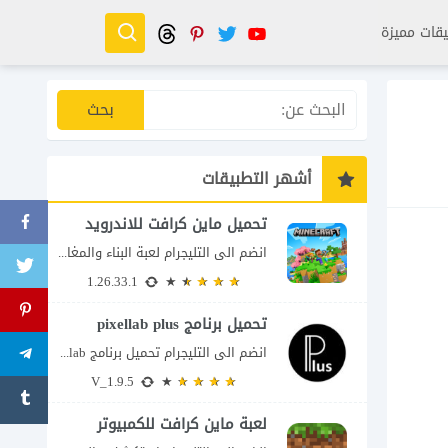
قات مميزة
أشهر التطبيقات
تحميل ماين كرافت للاندرويد
انضم الى التليجرام لعبة البناء والمغامرة التي لا تنتهي Minecraft إذا كنت تبحث عن...
1.26.33.1
تحميل برنامج pixellab plus
انضم الى التليجرام تحميل برنامج pixellab مهكر للاندرويد يعتبر تطبيق بيكسلاب من اشهر تطبيقات...
V_1.9.5
لعبة ماين كرافت للكمبيوتر