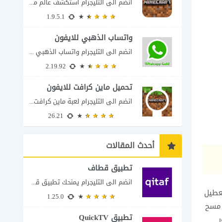
انضم الى التليجرام استكشف عالم ماين كرافت بتفاصيل مذهلة 🌟 هل أنت مستعد لمغامرة...
1.9.5.1
واتساب الذهبي للايفون
انضم الى التليجرام واتساب الذهبي 2023 للايفون إذا كنت تبحث عن واتساب الذهبي للايفون...
2.19.92
تحميل ماين كرافت للايفون
انضم الى التليجرام لعبة ماين كرافت للايفون Minecraft iOS تُعد لعبة Minecraft واحدة من...
26.21
أحدث المقالات
تطبيق قطاف
انضم الى التليجرام يمنحك تطبيق قطاف طريقة سهلة لمتابعة نقاط المكافآت والاستفادة منها في...
عطيل
1.25.0
 مسح
تطبيق QuickTV