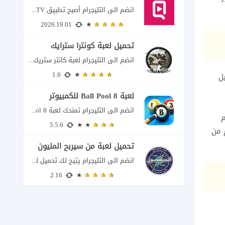
انضم الى التليجرام أصبح تطبيق QuickTV من التطبيقات التي تستهدف محبي المسلسلات السريعة، إذ...
2026.19.01
تحميل لعبة كونترا سترايك
انضم الى التليجرام لعبة كانتر ستريك مجانا 2026 عند البحث عن تحميل Counter-Strike للكمبيوتر...
1.6
يل
لعبة 8 Ball Pool للكمبيوتر
انضم الى التليجرام تمنحك لعبة 8 Ball Pool تجربة تنافسية ممتعة تجمع بين دقة...
م
5.5.6
يل الدخول وتعطيل الحساب بعدها، سوف يبدأ بحساب 30 يوم من
تحميل لعبة من سيربح المليون
للكمبيوتر
انضم الى التليجرام يتيح لك تحميل لعبة من سيربح المليون للكمبيوتر خوض تجربة مسابقات...
2.16