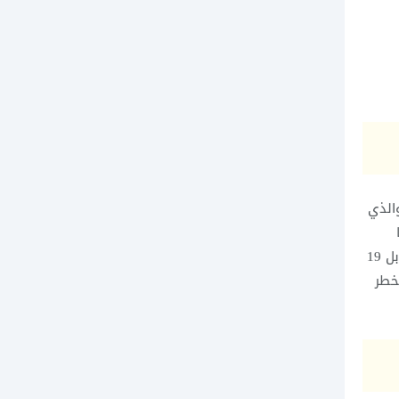
الذي
مشكلة الخصوصية والأمان التي باتت تؤرق المستخدمين وخاصة بعد ابرام صفقة شراء برنامج واتس اب من قبل فيس بوك في مقابل 19
خطر