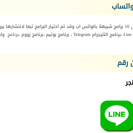
برنامج بديل الواتس : سنقوم إن شاء الله بعرض سريع لأفضل 10 برامج شبيهة بالواتس اب وقد تم اختيار البرامج تبعا لانتشارها بي
،برنامج
واي
 رقم