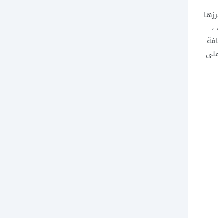
رزها
،
افة
على