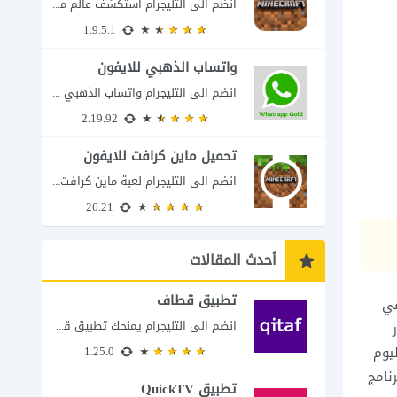
انضم الى التليجرام استكشف عالم ماين كرافت بتفاصيل مذهلة 🌟 هل أنت مستعد لمغامرة...
1.9.5.1
واتساب الذهبي للايفون
انضم الى التليجرام واتساب الذهبي 2023 للايفون إذا كنت تبحث عن واتساب الذهبي للايفون...
2.19.92
تحميل ماين كرافت للايفون
انضم الى التليجرام لعبة ماين كرافت للايفون Minecraft iOS تُعد لعبة Minecraft واحدة من...
26.21
أحدث المقالات
تطبيق قطاف
ي
انضم الى التليجرام يمنحك تطبيق قطاف طريقة سهلة لمتابعة نقاط المكافآت والاستفادة منها في...
ر
يوم
1.25.0
رنامج
تطبيق QuickTV