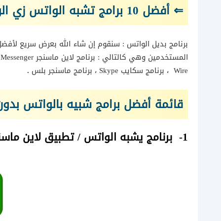
⇐ أفضل 10 برامج تشبه الواتس زي الواتساب
المستخدمين وهي كالتالي : برنامج لاين ماسنجر Line Messenger ،برنامج التليجرام Telegram ، برنامج بوتيم ،برنامج زووم
Wire ، برنامج سكايب Skype ، برنامج ماسنجر بلس
.
قائمة أفضل برامج شبيه بالواتس بدون
1- برنامج يشبه الواتس / تطبيق لاين ماسنجر