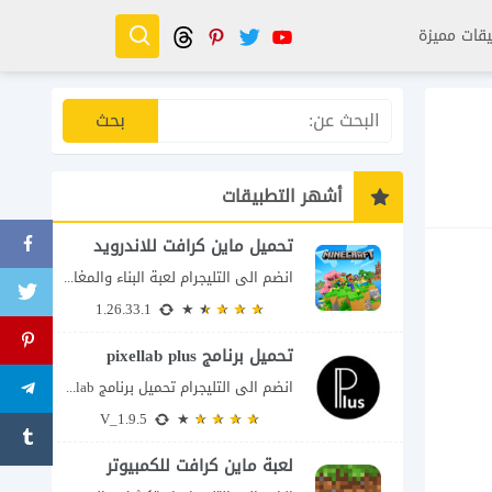
قات مميزة
أشهر التطبيقات
تحميل ماين كرافت للاندرويد
انضم الى التليجرام لعبة البناء والمغامرة التي لا تنتهي Minecraft إذا كنت تبحث عن...
1.26.33.1
تحميل برنامج pixellab plus
انضم الى التليجرام تحميل برنامج pixellab مهكر للاندرويد يعتبر تطبيق بيكسلاب من اشهر تطبيقات...
V_1.9.5
لعبة ماين كرافت للكمبيوتر