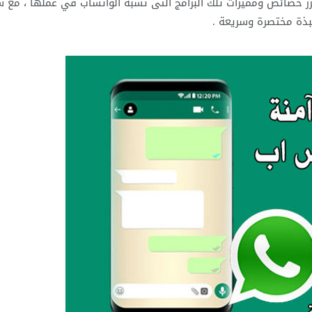
برز خصائص ومميزات تلك البرامج التى تشبه الواتساب في عملها ، مع س
نبذة مختصرة وسريعة .