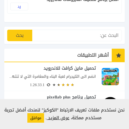
رد
أشهر التطبيقات
تحميل ماين كرافت للاندرويد
انضم الى التليجرام لعبة البناء والمغامرة التي لا تنتهي Minecraft إذا كنت تبحث عن...
1.26.33.1
تحميل برنامج pixellab plus
انضم الى التليجرام تحميل برنامج pixellab مهكر للاندرويد يعتبر تطبيق بيكسلاب من اشهر تطبيقات...
نحن نستخدم ملفات تعريف الارتباط "الكوكيز" لنمنحك أفضل تجربة
V_1.9.5
مستخدم ممكنة،
عرض المزيد
.
موافق
لعبة ماين كرافت للكمبيوتر