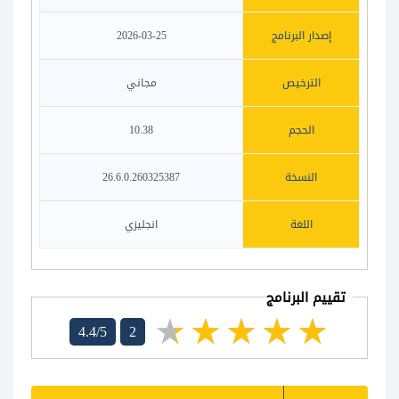
إصدار البرنامج
2026-03-25
الترخيص
مجاني
الحجم
10.38
النسخة
26.6.0.260325387
اللغة
انجليزي
تقييم البرنامج
4.4/5
2