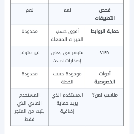
فحص
نعم
نعم
التطبيقات
حماية الروابط
أقوى حسب
محدودة
الميزات المفعلة
VPN
متوفر في بعض
غير متوفر
إصدارات Avast
أدوات
موجودة حسب
محدودة
الخصوصية
الخطة
مناسب لمن؟
المستخدم الذي
المستخدم
يريد حماية
العادي الذي
إضافية
يثبت من المتجر
فقط