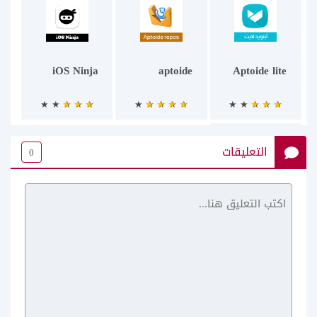
iOS Ninja
aptoide
Aptoide lite
التعليقات
0
Aptoide Store