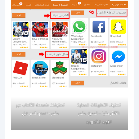
تصنيف التطبيقات المحلية
تصنيفات متعددة للألعاب عبر
الأكثر طلبا – تحميل متجر
متجر aptoide للموبايل
ابتويد للأندرويد