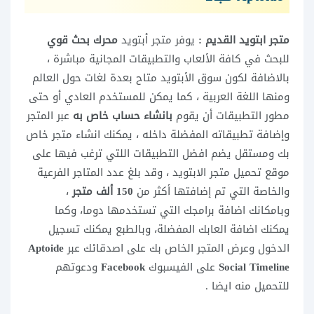
متجر ابتويد القديم :
يوفر متجر أبتويد
محرك بحث قوي
للبحث في كافة الألعاب والتطبيقات المجانية مباشرة ،
بالاضافة لكون سوق الأبتويد متاح بعدة لغات حول العالم
ومنها اللغة العربية ، كما يمكن للمستخدم العادي أو حتى
مطور التطبيقات أن يقوم
بانشاء حساب خاص به
عبر المتجر
وإضافة تطبيقاته المفضلة داخله ، يمكنك انشاء متجر خاص
بك ومستقل يضم افضل التطبيقات اللتي ترغب فيها على
موقع تحميل متجر الابتويد ، وقد بلغ عدد المتاجر الفرعية
والخاصة التي تم إضافتها أكثر من
150 ألف متجر
،
وبامكانك اضافة برامجك التي تستخدمها دوما، وكما
يمكنك اضافة العابك المفضلة، وبالطبع يمكنك تسجيل
الدخول وعرض المتجر الخاص بك على اصدقائك عبر
Aptoide
Social Timeline
على الفيسبوك
Facebook
ودعوتهم
للتحميل منه ايضا .