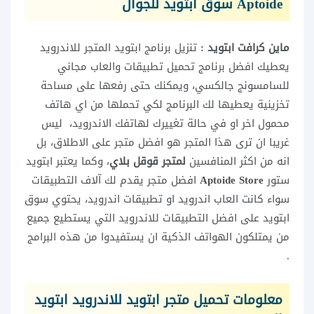
Aptoide سوق ابتويد للجوال
ماين كرافت ابتويد :
تنزيل برنامج ابتويد المتجر للاندرويد
يعطيك افضل برنامج تحميل تطبيقات والعاب مجاني
للسامسونج جالكسي، ويمكنك حتى رفعها على مساحة
تخزينية يعطيها لك البرنامج لكي تحملها من اي هاتف
محمول اخر او في حالة تغييرك لهاتفك الاندرويد، ليس
غريبا ان ترى هذا المتجر هو افضل متجر على الاطلاق، بل
انه من اكثر المنافسين
لمتجر قوقل بلاي
، وكما يعتبر ابتويد
ستور
Aptoide Store
افضل متجر يقدم لك آلاف التطبيقات
سواء كانت العاب اندرويد او تطبيقات اندرويد، يحتوي سوق
ابتويد على افضل التطبيقات للاندرويد التي يستطيع جميع
من يمتلكون الهواتف الذكية ان يستفيدوا من هذه البرامج
.
معلومات تحميل متجر ابتويد للاندرويد ابتويد