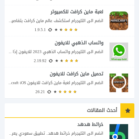
لعبة ماين كرافت للكمبيوتر
انضم الى التليجرام استكشف عالم ماين كرافت بتفاصيل مذهلة 🌟 هل أنت مستعد لمغامرة...
1.9.5.1
واتساب الذهبي للايفون
انضم الى التليجرام واتساب الذهبي 2023 للايفون إذا كنت تبحث عن واتساب الذهبي للايفون...
2.19.92
تحميل ماين كرافت للايفون
انضم الى التليجرام لعبة ماين كرافت للايفون Minecraft iOS تُعد لعبة Minecraft واحدة من...
26.21
أحدث المقالات
خرائط هدهد
انضم الى التليجرام خرائط هدهد.. تطبيق سعودي يعرف تفاصيل الطريق قبل أن تبدأ رحلتك...