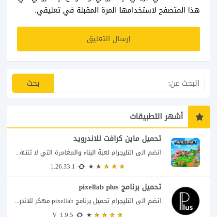
هذا المتصفح لاستخدامها المرة المقبلة في تعليقي.
أشهر التطبيقات
تحميل ماين كرافت للاندرويد
انضم الى التليجرام لعبة البناء والمغامرة التي لا تنتهي Minecraft إذا كنت تبحث عن...
1.26.33.1
تحميل برنامج pixellab plus
انضم الى التليجرام تحميل برنامج pixellab مهكر للاندرويد يعتبر تطبيق بيكسلاب من اشهر تطبيقات...
V_1.9.5