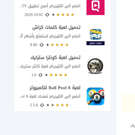
انضم الى التليجرام أصبح تطبيق QuickTV من التطبيقات التي تستهدف محبي المسلسلات السريعة، إذ...
2026.19.01
تحميل لعبة كلمات كراش
للكمبيوتر
انضم الى التليجرام استمتع بأشهر ألغاز الكلمات العربية على شاشة الكمبيوتر يتيح لك تحميل...
8.90
تحميل لعبة كونترا سترايك
انضم الى التليجرام لعبة كانتر ستريك مجانا 2026 عند البحث عن تحميل Counter-Strike للكمبيوتر...
1.6
لعبة 8 Ball Pool للكمبيوتر
انضم الى التليجرام تمنحك لعبة 8 Ball Pool تجربة تنافسية ممتعة تجمع بين دقة...
5.5.6
هل يمكنك أن تبدأ كخلية صغيرة جدًا ثم تتحول خلال دقائق إلى أكبر لاعب في الساحة؟ هذا هو التحدي الحقيقي داخل لعبة Agar.io،