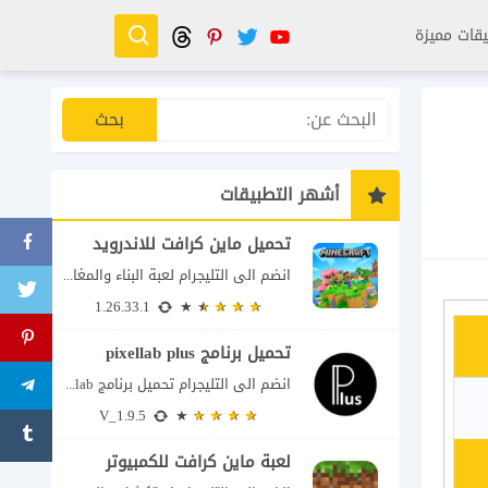
قات مميزة
أشهر التطبيقات
تحميل ماين كرافت للاندرويد
انضم الى التليجرام لعبة البناء والمغامرة التي لا تنتهي Minecraft إذا كنت تبحث عن...
1.26.33.1
تحميل برنامج pixellab plus
انضم الى التليجرام تحميل برنامج pixellab مهكر للاندرويد يعتبر تطبيق بيكسلاب من اشهر تطبيقات...
V_1.9.5
لعبة ماين كرافت للكمبيوتر