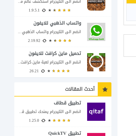
انضم الى التليجرام استكشف عالم ماين كرافت بتفاصيل مذهلة 🌟 هل أنت مستعد لمغامرة...
1.9.5.1
واتساب الذهبي للايفون
انضم الى التليجرام واتساب الذهبي 2023 للايفون إذا كنت تبحث عن واتساب الذهبي للايفون...
2.19.92
تحميل ماين كرافت للايفون
انضم الى التليجرام لعبة ماين كرافت للايفون Minecraft iOS تُعد لعبة Minecraft واحدة من...
26.21
أحدث المقالات
تطبيق قطاف
انضم الى التليجرام يمنحك تطبيق قطاف طريقة سهلة لمتابعة نقاط المكافآت والاستفادة منها في...
1.25.0
تطبيق QuickTV