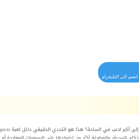
انضم الى التليجرام
كاء، السرعة، والمراوغة أكثر من اعتمادها على الرسومات المعقدة أو