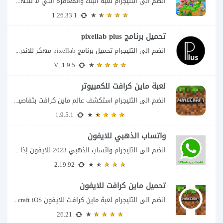
انضم الى التليجرام لعبة البناء والمغامرة التي لا تنتهي Minecraft إذا كنت تبحث عن...
1.26.33.1
تحميل برنامج pixellab plus
انضم الى التليجرام تحميل برنامج pixellab مهكر للاندرويد يعتبر تطبيق بيكسلاب من اشهر تطبيقات...
V_1.9.5
لعبة ماين كرافت للكمبيوتر
انضم الى التليجرام استكشف عالم ماين كرافت بتفاصيل مذهلة 🌟 هل أنت مستعد لمغامرة...
1.9.5.1
واتساب الذهبي للايفون
انضم الى التليجرام واتساب الذهبي 2023 للايفون إذا كنت تبحث عن واتساب الذهبي للايفون...
2.19.92
تحميل ماين كرافت للايفون
انضم الى التليجرام لعبة ماين كرافت للايفون Minecraft iOS تُعد لعبة Minecraft واحدة من...
26.21