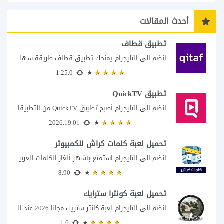
أحدث المقالات
تطبيق قطاف
انضم الى التليجرام يمنحك تطبيق قطاف طريقة سهلة لمتابعة نقاط المكافآت والاستفادة منها في...
1.25.0
تطبيق QuickTV
انضم الى التليجرام أصبح تطبيق QuickTV من التطبيقات التي تستهدف محبي المسلسلات السريعة، إذ...
2026.19.01
تحميل لعبة كلمات كراش للكمبيوتر
انضم الى التليجرام استمتع بأشهر ألغاز الكلمات العربية على شاشة الكمبيوتر يتيح لك تحميل...
8.90
تحميل لعبة كونترا سترايك
انضم الى التليجرام لعبة كانتر ستريك مجانا 2026 عند البحث عن تحميل Counter-Strike للكمبيوتر...
1.6