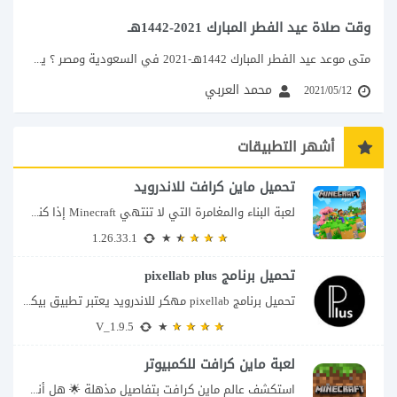
وقت صلاة عيد الفطر المبارك 2021-1442هـ
متى موعد عيد الفطر المبارك 1442هـ-2021 في السعودية ومصر ؟ يسارع شهر رمضان الكريم خطاه...
محمد العربي
2021/05/12
أشهر التطبيقات
تحميل ماين كرافت للاندرويد
لعبة البناء والمغامرة التي لا تنتهي Minecraft إذا كنت تبحث عن لعبة تمنحك حرية...
1.26.33.1
تحميل برنامج pixellab plus
تحميل برنامج pixellab مهكر للاندرويد يعتبر تطبيق بيكسلاب من اشهر تطبيقات التعديل والتحرير، بحيث...
V_1.9.5
لعبة ماين كرافت للكمبيوتر
استكشف عالم ماين كرافت بتفاصيل مذهلة 🌟 هل أنت مستعد لمغامرة أكثر إثارة في...