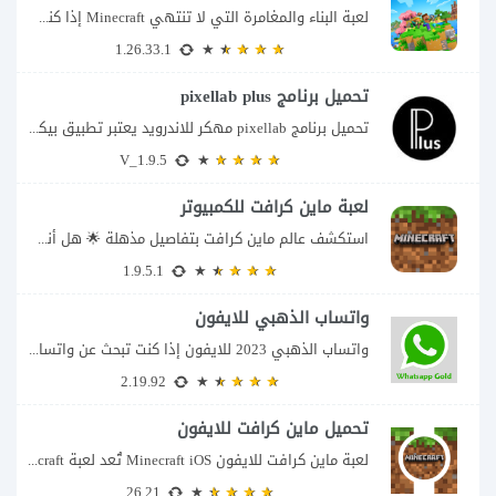
لعبة البناء والمغامرة التي لا تنتهي Minecraft إذا كنت تبحث عن لعبة تمنحك حرية...
1.26.33.1
تحميل برنامج pixellab plus
تحميل برنامج pixellab مهكر للاندرويد يعتبر تطبيق بيكسلاب من اشهر تطبيقات التعديل والتحرير، بحيث...
V_1.9.5
لعبة ماين كرافت للكمبيوتر
استكشف عالم ماين كرافت بتفاصيل مذهلة 🌟 هل أنت مستعد لمغامرة أكثر إثارة في...
1.9.5.1
واتساب الذهبي للايفون
واتساب الذهبي 2023 للايفون إذا كنت تبحث عن واتساب الذهبي للايفون فأنت في الموقع...
2.19.92
تحميل ماين كرافت للايفون
لعبة ماين كرافت للايفون Minecraft iOS تُعد لعبة Minecraft واحدة من أكثر الألعاب شعبية...
26.21