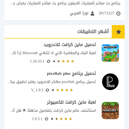
برنامج بث مباشر للمباريات للايفون برنامج بث مباشر للمباريات يعرض جميع دوريات العالم، مع متابعة الملخصات...
نورا العربي
2017/12/27
أشهر التطبيقات
تحميل ماين كرافت للاندرويد
لعبة البناء والمغامرة التي لا تنتهي Minecraft إذا كنت تبحث عن لعبة تمنحك حرية...
1.26.33.1
تحميل برنامج pixellab plus
تحميل برنامج pixellab مهكر للاندرويد يعتبر تطبيق بيكسلاب من اشهر تطبيقات التعديل والتحرير، بحيث...
V_1.9.5
لعبة ماين كرافت للكمبيوتر
استكشف عالم ماين كرافت بتفاصيل مذهلة 🌟 هل أنت مستعد لمغامرة أكثر إثارة في...
1.9.5.1