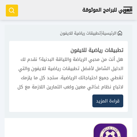
العربي للبرامج الموثوقة
|
الرئيسية
تطبيقات رياضية للايفون
تطبيقات رياضية للايفون
هل أنت من محبي الرياضة واللياقة البدنية؟ نقدم لك
الدليل الشامل لأفضل تطبيقات رياضية للايفون والتي
تغطي جميع احتياجاتك الرياضية. ستجد كل ما يلزمك
لاتباع نظام غذائي معين ولعب التمارين اللازمة مع كل
نظام، تابع معنا أشهر التطبيقات الرياضية.
قراءة المزيد
لماذا تختار دليلنا؟
توصيات غير متحيزة بناء على اختبارات عملية.
مراعاة مختلف الميزانيات (مجاني/مدفوع).
متابعة مستمرة لأحدث التحديثات.