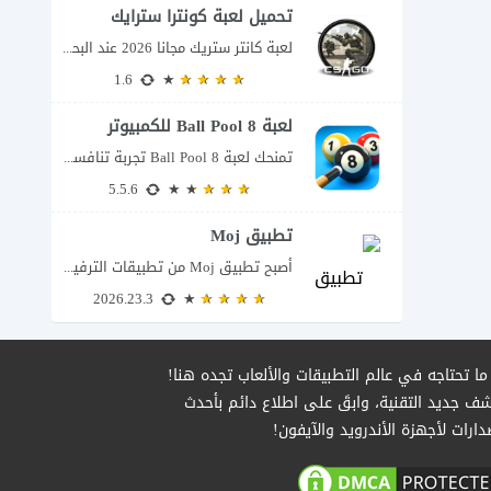
تحميل لعبة كونترا سترايك
لعبة كانتر ستريك مجانا 2026 عند البحث عن تحميل Counter-Strike للكمبيوتر ستجد اسمين يتكرران...
1.6
لعبة 8 Ball Pool للكمبيوتر
تمنحك لعبة 8 Ball Pool تجربة تنافسية ممتعة تجمع بين دقة التصويب والتخطيط والتحكم...
5.5.6
تطبيق Moj
أصبح تطبيق Moj من تطبيقات الترفيه التي تجمع أكثر من تجربة داخل مكان واحد؛...
2026.23.3
ا تحتاجه في عالم التطبيقات والألعاب تجده هنا!
ف جديد التقنية، وابقَ على اطلاع دائم بأحدث
دارات لأجهزة الأندرويد والآيفون!