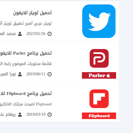
تحميل تويتر للايفون
تويتر عربي أصبح تطبيق تويتر أك
2023/01/26
محمد الع
تحميل برنامج Parler للايفون المنافس الجديد لتويتر
قائمة محتويات الموضوع رابط ال
2019/06/11
نورا العر
تحميل برنامج Flipboard للايفون فليب بورد
Flipboard اصبحت مجلتك الالكترونية في جيبك الصغير Flipboard مجلتك الالكترونية في جيبك الصغير التي تكون...
2019/03/19
ريهام عل