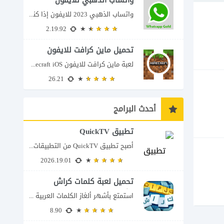
واتساب الذهبي للايفون
واتساب الذهبي 2023 للايفون إذا كنت تبحث عن واتساب الذهبي للايفون فأنت في الموقع...
2.19.92
تحميل ماين كرافت للايفون
لعبة ماين كرافت للايفون Minecraft iOS تُعد لعبة Minecraft واحدة من أكثر الألعاب شعبية...
26.21
أحدث البرامج
تطبيق QuickTV
أصبح تطبيق QuickTV من التطبيقات التي تستهدف محبي المسلسلات السريعة، إذ يقدم قصصًا درامية...
2026.19.01
تحميل لعبة كلمات كراش
للكمبيوتر
استمتع بأشهر ألغاز الكلمات العربية على شاشة الكمبيوتر يتيح لك تحميل لعبة كلمات كراش...
8.90