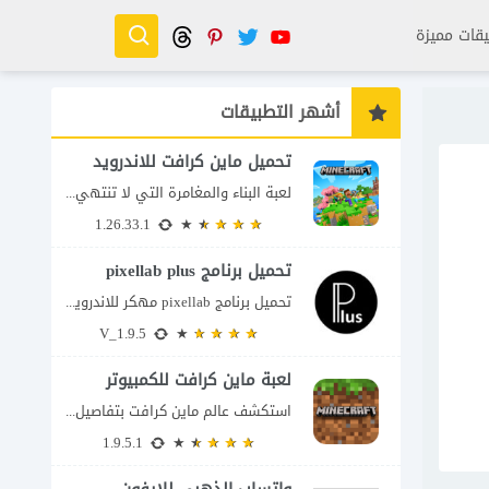
قات مميزة
أشهر التطبيقات
تحميل ماين كرافت للاندرويد
لعبة البناء والمغامرة التي لا تنتهي Minecraft إذا كنت تبحث عن لعبة تمنحك حرية...
1.26.33.1
تحميل برنامج pixellab plus
تحميل برنامج pixellab مهكر للاندرويد يعتبر تطبيق بيكسلاب من اشهر تطبيقات التعديل والتحرير، بحيث...
V_1.9.5
لعبة ماين كرافت للكمبيوتر
استكشف عالم ماين كرافت بتفاصيل مذهلة 🌟 هل أنت مستعد لمغامرة أكثر إثارة في...
1.9.5.1