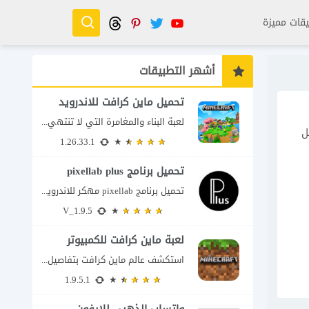
قات مميزة
أشهر التطبيقات
تحميل ماين كرافت للاندرويد
لعبة البناء والمغامرة التي لا تنتهي Minecraft إذا كنت تبحث عن لعبة تمنحك حرية...
ل
1.26.33.1
تحميل برنامج pixellab plus
تحميل برنامج pixellab مهكر للاندرويد يعتبر تطبيق بيكسلاب من اشهر تطبيقات التعديل والتحرير، بحيث...
V_1.9.5
لعبة ماين كرافت للكمبيوتر
استكشف عالم ماين كرافت بتفاصيل مذهلة 🌟 هل أنت مستعد لمغامرة أكثر إثارة في...
1.9.5.1