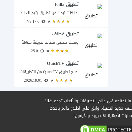
تطبيق Falla
إذا كنت تبحث عن تطبيق يتيح لك الدخول إلى غرف دردشة صوتية مباشرة والتحدث...
V9.17.0
تطبيق قطاف
يمنحك تطبيق قطاف طريقة سهلة لمتابعة نقاط المكافآت والاستفادة منها في التسوق ودفع قيمة...
1.25.0
تطبيق QuickTV
أصبح تطبيق QuickTV من التطبيقات التي تستهدف محبي المسلسلات السريعة، إذ يقدم قصصًا درامية...
2026.19.01
ا تحتاجه في عالم التطبيقات والألعاب تجده هنا!
ف جديد التقنية، وابقَ على اطلاع دائم بأحدث
دارات لأجهزة الأندرويد والآيفون!