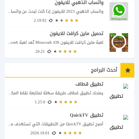
واتساب الذهبي للايفون
واتساب الذهبي 2023 للايفون إذا كنت تبحث عن واتساب الذهبي للايفون فأنت في الموقع...
2.19.92
تحميل ماين كرافت للايفون
لعبة ماين كرافت للايفون Minecraft iOS تُعد لعبة Minecraft واحدة من أكثر الألعاب شعبية...
26.21
أحدث البرامج
تطبيق قطاف
يمنحك تطبيق قطاف طريقة سهلة لمتابعة نقاط المكافآت والاستفادة منها في التسوق ودفع قيمة...
1.25.0
تطبيق QuickTV
أصبح تطبيق QuickTV من التطبيقات التي تستهدف محبي المسلسلات السريعة، إذ يقدم قصصًا درامية...
2026.19.01