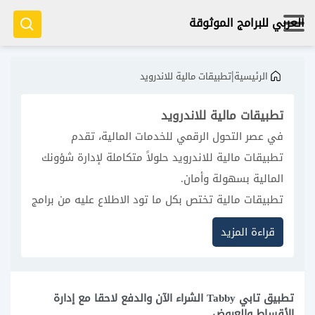
العربي للبرامج الموثوقة
|
الرئيسية
تطبيقات مالية للاندرويد
تطبيقات مالية للاندرويد
في عصر التحول الرقمي للخدمات المالية، تقدم
تطبيقات مالية للاندرويد حلولاً متكاملة لإدارة شؤونك
المالية بسهولة وأمان.
تطبيقات مالية تختص بكل ما تود الاطلاع عليه من برامج
وادوات، رواتب، حساب العملات. بالاضافة الى برامج
قراءة المزيد
الادخار والتوفير وأفضل تطبيقات خدمية للموبايل.
تطبيق تابي Tabby الشراء الآن والدفع لاحقا مع إدارة
الأقساط والعروض